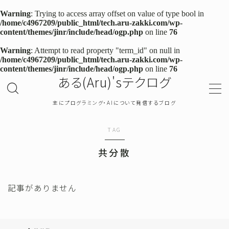
Warning
: Trying to access array offset on value of type bool in
/home/c4967209/public_html/tech.aru-zakki.com/wp-
content/themes/jinr/include/head/ogp.php
on line
76
MENU
Warning
: Attempt to read property "term_id" on null in
/home/c4967209/public_html/tech.aru-zakki.com/wp-
content/themes/jinr/include/head/ogp.php
on line
76
TOP
ある(Aru)'sテクログ
プライバシーポリシー
主にプログラミング・AIについて発信するブログ
お問い合わせ
TAG
共分散
確率・統計
プログラミング
記事がありません
機械学習