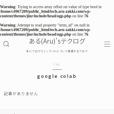
Warning
: Trying to access array offset on value of type bool in
/home/c4967209/public_html/tech.aru-zakki.com/wp-
content/themes/jinr/include/head/ogp.php
on line
76
MENU
Warning
: Attempt to read property "term_id" on null in
/home/c4967209/public_html/tech.aru-zakki.com/wp-
content/themes/jinr/include/head/ogp.php
on line
76
TOP
ある(Aru)'sテクログ
プライバシーポリシー
主にプログラミング・AIについて発信するブログ
お問い合わせ
TAG
google colab
確率・統計
プログラミング
記事がありません
機械学習