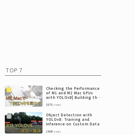
TOP 7
Checking the Performance
of M1 and M2 Mac GPUs
with YOLOv8| Building the
Execution Environment
2575
views
and Benchmarking
Object Detection with
YOLOv8: Training and
Inference on Custom Data
2438
views