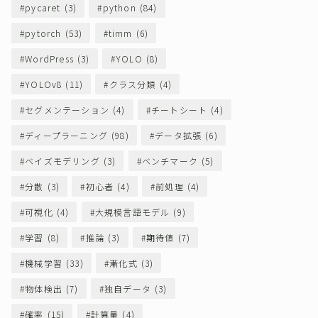
pycaret
(3)
python
(84)
pytorch
(53)
timm
(6)
WordPress
(3)
YOLO
(8)
YOLOv8
(11)
クラス分類
(4)
セグメンテーション
(4)
チートシート
(4)
ディープラーニング
(98)
データ拡張
(6)
ベイズモデリング
(3)
ベンチマーク
(5)
分散
(3)
初心者
(4)
前処理
(4)
可視化
(4)
大規模言語モデル
(9)
学習
(8)
推論
(3)
期待値
(7)
機械学習
(33)
漸化式
(3)
物体検出
(7)
独自データ
(3)
確率
(15)
計算量
(4)