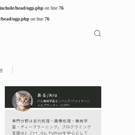
/include/head/ogp.php
on line
76
e/head/ogp.php
on line
76
他
ある/Aru
IT＆機械学習エンジニア/ファイナンシ
ャルプランナー（CFP®)
専門分野は並列処理・画像処理・機械学
習・ディープラーニング。プログラミング
言語はC, C++, Go, Pythonを中心として