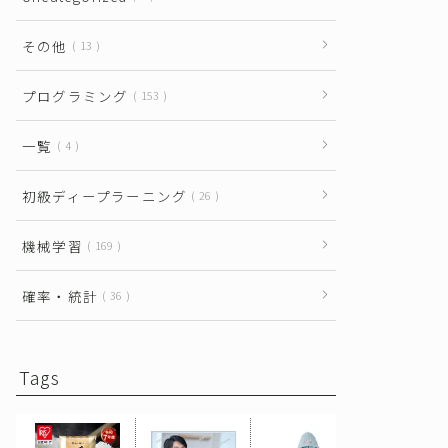
その他
13
プログラミング
153
一覧
4
初級ディープラーニング
26
機械学習
169
確率・統計
36
Tags