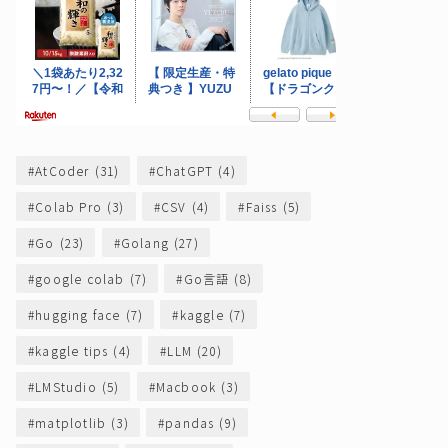
AtCoder
(31)
ChatGPT
(4)
Colab Pro
(3)
CSV
(4)
Faiss
(5)
Go
(23)
Golang
(27)
google colab
(7)
Go言語
(8)
hugging face
(7)
kaggle
(7)
kaggle tips
(4)
LLM
(20)
LMStudio
(5)
Macbook
(3)
matplotlib
(3)
pandas
(9)