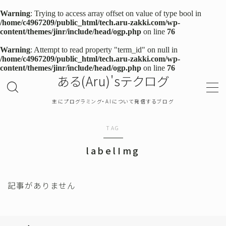
Warning
: Trying to access array offset on value of type bool in
/home/c4967209/public_html/tech.aru-zakki.com/wp-
content/themes/jinr/include/head/ogp.php
on line
76
MENU
Warning
: Attempt to read property "term_id" on null in
/home/c4967209/public_html/tech.aru-zakki.com/wp-
content/themes/jinr/include/head/ogp.php
on line
76
TOP
ある(Aru)'sテクログ
プライバシーポリシー
主にプログラミング・AIについて発信するブログ
お問い合わせ
TAG
labelImg
確率・統計
プログラミング
記事がありません
機械学習