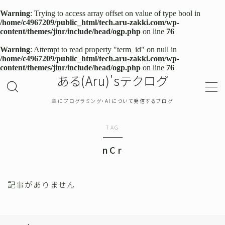
Warning
: Trying to access array offset on value of type bool in
/home/c4967209/public_html/tech.aru-zakki.com/wp-
content/themes/jinr/include/head/ogp.php
on line
76
MENU
Warning
: Attempt to read property "term_id" on null in
/home/c4967209/public_html/tech.aru-zakki.com/wp-
content/themes/jinr/include/head/ogp.php
on line
76
TOP
ある(Aru)'sテクログ
プライバシーポリシー
主にプログラミング・AIについて発信するブログ
お問い合わせ
TAG
nCr
確率・統計
プログラミング
記事がありません
機械学習