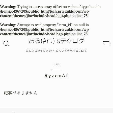
Warning
: Trying to access array offset on value of type bool in
/home/c4967209/public_html/tech.aru-zakki.com/wp-
content/themes/jinr/include/head/ogp.php
on line
76
MENU
Warning
: Attempt to read property "term_id" on null in
/home/c4967209/public_html/tech.aru-zakki.com/wp-
content/themes/jinr/include/head/ogp.php
on line
76
TOP
ある(Aru)'sテクログ
プライバシーポリシー
主にプログラミング・AIについて発信するブログ
お問い合わせ
TAG
RyzenAI
確率・統計
プログラミング
記事がありません
機械学習