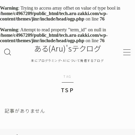
Warning
: Trying to access array offset on value of type bool in
/home/c4967209/public_html/tech.aru-zakki.com/wp-
content/themes/jinr/include/head/ogp.php
on line
76
MENU
Warning
: Attempt to read property "term_id" on null in
/home/c4967209/public_html/tech.aru-zakki.com/wp-
content/themes/jinr/include/head/ogp.php
on line
76
TOP
ある(Aru)'sテクログ
プライバシーポリシー
主にプログラミング・AIについて発信するブログ
お問い合わせ
TAG
TSP
確率・統計
プログラミング
記事がありません
機械学習