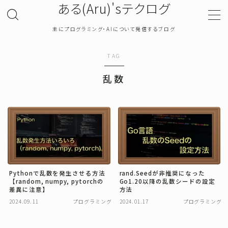
ある(Aru)'sテクログ
主にプログラミング・AIについて発信するブログ
MENU
TAG
TOP
乱数
プライバシーポリシー
お問い合わせ
確率・統計
Pythonで乱数を発生させる方法
rand.Seedが非推奨になった
【random, numpy, pytorchの
Go1.20以降の乱数シードの設定
プログラミング
差異に注意】
方法
2024.09.11
プログラミング
2024.01.17
プログラミング
機械学習