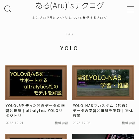
ある(Aru)'sテクログ
主にプログラミング・AIについて発信するブログ
MENU
TAG
TOP
YOLO
プライバシーポリシー
お問い合わせ
確率・統計
YOLOv5を使った独自データの学
YOLO-NASでカスタム（独自）
習と推論｜ultralytics YOLOリ
データの学習と推論を実践｜物体
プログラミング
ポジトリ
検出
2023.12.21
機械学習
2023.12.03
機械学習
機械学習