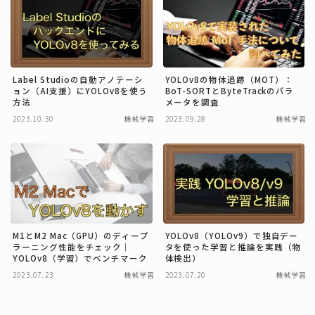
その他
Label Studioの自動アノテーシ
YOLOv8の物体追跡（MOT）：
ョン（AI支援）にYOLOv8を使う
BoT-SORTとByteTrackのパラ
方法
メータを調査
2023.10.30
機械学習
2023.09.28
機械学習
M1とM2 Mac（GPU）のディープ
YOLOv8（YOLOv9）で独自デー
ラーニング性能をチェック｜
タを使った学習と推論を実践（物
YOLOv8（学習）でベンチマーク
体検出）
2023.07.23
機械学習
2023.07.20
機械学習