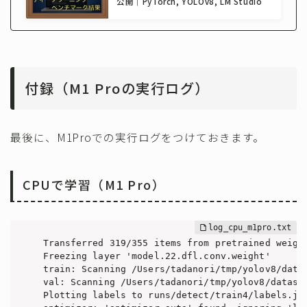
公開｜PyTorch, YOLOv8, LM Studio
付録（M1 Proの実行ログ）
最後に、M1Proでの実行ログをつけておきます。
CPUで学習（M1 Pro）
Transferred 319/355 items from pretrained weight
Freezing layer 'model.22.dfl.conv.weight'

train: Scanning /Users/tadanori/tmp/yolov8/data
val: Scanning /Users/tadanori/tmp/yolov8/datase
Plotting labels to runs/detect/train4/labels.jpg