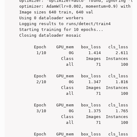
optimizer: 'optimizer=auto' found, ignoring 'lr
optimizer: AdamW(lr=0.002, momentum=0.9) with p
Image sizes 640 train, 640 val

Using 0 dataloader workers

Logging results to runs/detect/train4

Starting training for 10 epochs...

Closing dataloader mosaic

      Epoch    GPU_mem   box_loss   cls_loss   d
       1/10         0G      1.414      2.611   
                 Class     Images  Instances   
                   all         71        100    
      Epoch    GPU_mem   box_loss   cls_loss   d
       2/10         0G      1.347      1.816   
                 Class     Images  Instances   
                   all         71        100    
      Epoch    GPU_mem   box_loss   cls_loss   d
       3/10         0G      1.375      1.765   
                 Class     Images  Instances   
                   all         71        100    
      Epoch    GPU_mem   box_loss   cls_loss   d