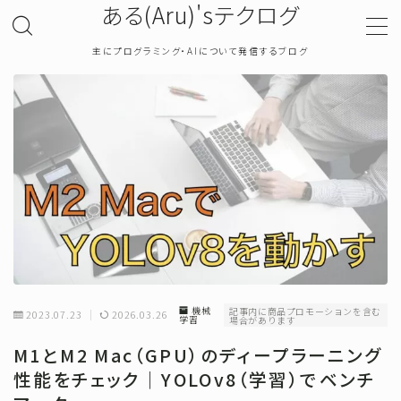
ある(Aru)'sテクログ
主にプログラミング・AIについて発信するブログ
MENU
TOP
プライバシーポリシー
お問い合わせ
確率・統計
機械
記事内に商品プロモーションを含む
2023.07.23
2026.03.26
学習
場合があります
プログラミング
M1とM2 Mac（GPU）のディープラーニング
性能をチェック｜YOLOv8（学習）でベンチ
機械学習