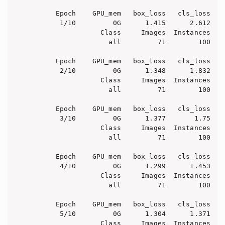
      Epoch    GPU_mem   box_loss   cls_loss   d
       1/10         0G      1.415      2.612   
                 Class     Images  Instances   
                   all         71        100    
      Epoch    GPU_mem   box_loss   cls_loss   d
       2/10         0G      1.348      1.832   
                 Class     Images  Instances   
                   all         71        100    
      Epoch    GPU_mem   box_loss   cls_loss   d
       3/10         0G      1.377       1.75   
                 Class     Images  Instances   
                   all         71        100    
      Epoch    GPU_mem   box_loss   cls_loss   d
       4/10         0G      1.299      1.453   
                 Class     Images  Instances   
                   all         71        100    
      Epoch    GPU_mem   box_loss   cls_loss   d
       5/10         0G      1.304      1.371   
                 Class     Images  Instances   