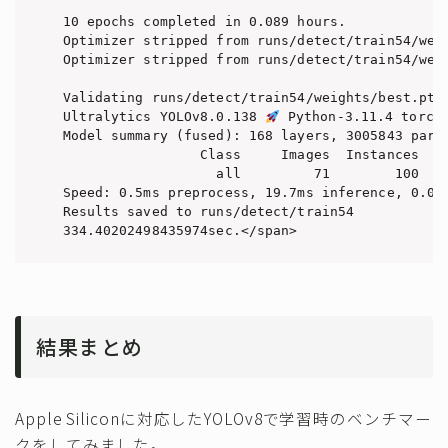
10 epochs completed in 0.089 hours.

Optimizer stripped from runs/detect/train54/weig
Optimizer stripped from runs/detect/train54/weig
Validating runs/detect/train54/weights/best.pt..
Ultralytics YOLOv8.0.138 
 Python-3.11.4 torch-
Model summary (fused): 168 layers, 3005843 param
                 Class     Images  Instances   
                   all         71        100    
Speed: 0.5ms preprocess, 19.7ms inference, 0.0ms
Results saved to runs/detect/train54

334.40202498435974sec.</span>
結果まとめ
Apple Siliconに対応したYOLOv8で学習時のベンチマー
クをしてみました。