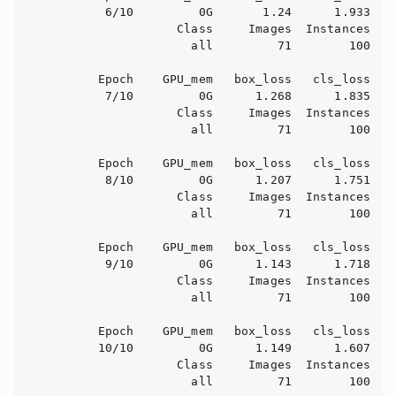
       6/10         0G       1.24      1.933   
                 Class     Images  Instances   
                   all         71        100    
      Epoch    GPU_mem   box_loss   cls_loss   d
       7/10         0G      1.268      1.835   
                 Class     Images  Instances   
                   all         71        100    
      Epoch    GPU_mem   box_loss   cls_loss   d
       8/10         0G      1.207      1.751   
                 Class     Images  Instances   
                   all         71        100    
      Epoch    GPU_mem   box_loss   cls_loss   d
       9/10         0G      1.143      1.718   
                 Class     Images  Instances   
                   all         71        100    
      Epoch    GPU_mem   box_loss   cls_loss   d
      10/10         0G      1.149      1.607   
                 Class     Images  Instances   
                   all         71        100    