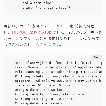
    end = time.time()

    print(f"{end-start}sec.")
実行ログの一部抜粋です。1EPOCH60秒前後で処理
し、
10EPOCH全体で630秒
でした。YOLOv8の一番小さ
いモデルですが、この画像枚数であれば、CPUでも学
習できないことはなさそうです。
<span class="jinr-d--font-size d--fontsize-11px"
train: Scanning /Users/tadanori/tmp/m1test/data
val: Scanning /Users/tadanori/tmp/m1test/datase
Plotting labels to runs/detect/train53/labels.jp
optimizer: AdamW(lr=0.002, momentum=0.9) with p
Image sizes 640 train, 640 val

Using 0 dataloader workers

Logging results to runs/detect/train53

Starting training for 10 epochs...

Closing dataloader mosaic
