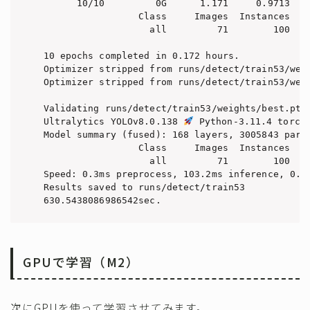
      10/10         0G      1.171     0.9713   
                 Class     Images  Instances   
                   all         71        100    
10 epochs completed in 0.172 hours.

Optimizer stripped from runs/detect/train53/weig
Optimizer stripped from runs/detect/train53/weig
Validating runs/detect/train53/weights/best.pt..
Ultralytics YOLOv8.0.138 
 Python-3.11.4 torch-
Model summary (fused): 168 layers, 3005843 param
                 Class     Images  Instances   
                   all         71        100    
Speed: 0.3ms preprocess, 103.2ms inference, 0.0m
Results saved to runs/detect/train53

630.5438086986542sec.
GPUで学習（M2）
次にGPUを使って学習させてみます。