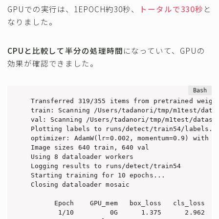
GPUでの実行は、1EPOCH約30秒、
トータルで330秒
と
なりました。
CPUと比較して半分の処理時間
になっていて、GPUの
効果が確認できました。
Transferred 319/355 items from pretrained weight
train: Scanning /Users/tadanori/tmp/m1test/data
val: Scanning /Users/tadanori/tmp/m1test/datase
Plotting labels to runs/detect/train54/labels.jp
optimizer: AdamW(lr=0.002, momentum=0.9) with p
Image sizes 640 train, 640 val

Using 8 dataloader workers

Logging results to runs/detect/train54

Starting training for 10 epochs...

Closing dataloader mosaic

      Epoch    GPU_mem   box_loss   cls_loss   d
       1/10         0G      1.375      2.962   