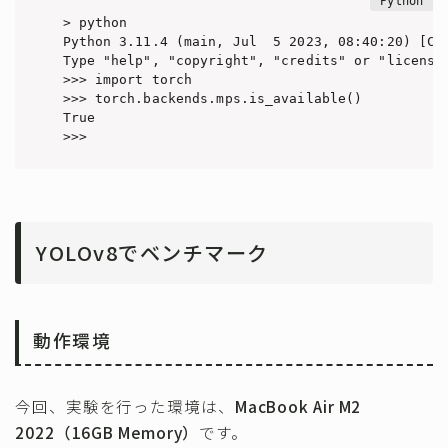
> python

Python 3.11.4 (main, Jul  5 2023, 08:40:20) [Cla
Type "help", "copyright", "credits" or "license"
>>> import torch

>>> torch.backends.mps.is_available()

True

>>>
YOLOv8でベンチマーク
動作環境
今回、実験を行った環境は、
MacBook Air M2
2022（16GB Memory）
です。