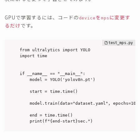
GPUで学習するには、コードの
を
に変更す
device
mps
るだけ
です。
from ultralytics import YOLO

import time

if __name__ == "__main__":

    model = YOLO('yolov8n.pt')

    start = time.time()

    model.train(data="dataset.yaml", epochs=10, 
    end = time.time()

    print(f"{end-start}sec.")