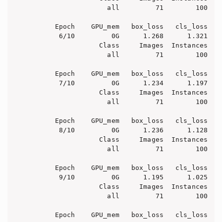
                   all         71        100    
      Epoch    GPU_mem   box_loss   cls_loss   d
       6/10         0G      1.268      1.321   
                 Class     Images  Instances   
                   all         71        100    
      Epoch    GPU_mem   box_loss   cls_loss   d
       7/10         0G      1.234      1.197   
                 Class     Images  Instances   
                   all         71        100    
      Epoch    GPU_mem   box_loss   cls_loss   d
       8/10         0G      1.236      1.128   
                 Class     Images  Instances   
                   all         71        100    
      Epoch    GPU_mem   box_loss   cls_loss   d
       9/10         0G      1.195      1.025   
                 Class     Images  Instances   
                   all         71        100    
      Epoch    GPU_mem   box_loss   cls_loss   d