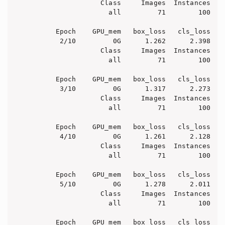
                 Class     Images  Instances   
                   all         71        100    
      Epoch    GPU_mem   box_loss   cls_loss   d
       2/10         0G      1.262      2.398   
                 Class     Images  Instances   
                   all         71        100    
      Epoch    GPU_mem   box_loss   cls_loss   d
       3/10         0G      1.317      2.273   
                 Class     Images  Instances   
                   all         71        100    
      Epoch    GPU_mem   box_loss   cls_loss   d
       4/10         0G      1.261      2.128   
                 Class     Images  Instances   
                   all         71        100    
      Epoch    GPU_mem   box_loss   cls_loss   d
       5/10         0G      1.278      2.011   
                 Class     Images  Instances   
                   all         71        100    
      Epoch    GPU_mem   box_loss   cls_loss   d