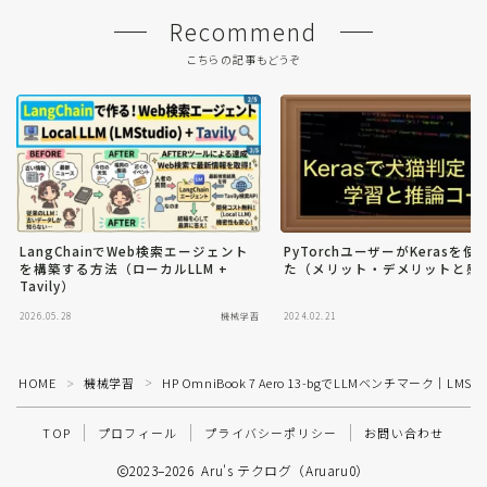
Recommend
こちらの記事もどうぞ
LangChainでWeb検索エージェント
PyTorchユーザーがKerasを
を構築する方法（ローカルLLM +
た（メリット・デメリットと感
Tavily）
2026.05.28
機械学習
2024.02.21
HOME
機械学習
HP OmniBook 7 Aero 13-bgでLLMベンチマーク｜LMSt
＞
＞
TOP
プロフィール
プライバシーポリシー
お問い合わせ
2023–2026 Aru's テクログ（Aruaru0）