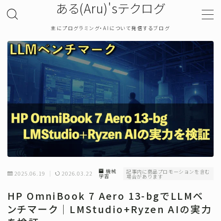
ある(Aru)'sテクログ
主にプログラミング・AIについて発信するブログ
MENU
TOP
プライバシーポリシー
お問い合わせ
確率・統計
機械
記事内に商品プロモーションを含む
2025.06.19
2026.03.22
学習
場合があります
プログラミング
HP OmniBook 7 Aero 13-bgでLLMベ
ンチマーク｜LMStudio+Ryzen AIの実力
機械学習