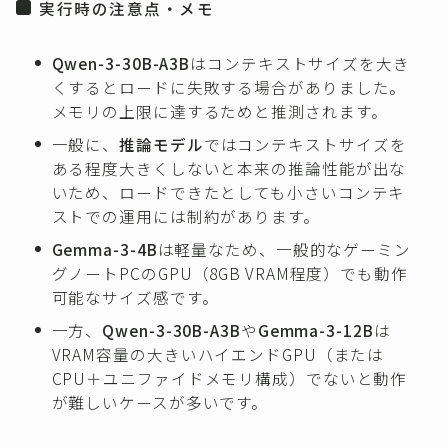
実行時の注意点・メモ
Qwen-3-30B-A3B
はコンテキストサイズを大き
くするとロードに失敗する場合がありました。
メモリの上限に達するためと推測されます。
一般に、
推論モデル
ではコンテキストサイズを
ある程度大きくしないと本来の推論性能が出な
いため、ロードできたとしても小さいコンテキ
ストでの運用には制約があります。
Gemma-3-4B
は軽量なため、一般的なゲーミン
グノートPCのGPU（8GB VRAM程度）でも動作
可能なサイズ感です。
一方、
Qwen-3-30B-A3B
や
Gemma-3-12B
は
VRAM容量の大きいハイエンドGPU（または
CPU＋ユニファイドメモリ構成）でないと動作
が難しいケースが多いです。