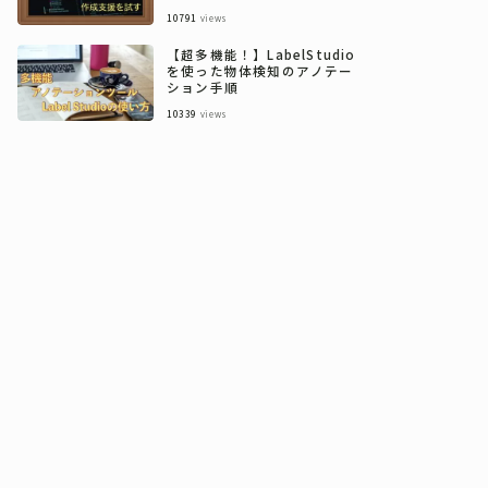
10791
views
【超多機能！】LabelStudio
を使った物体検知のアノテー
ション手順
10339
views