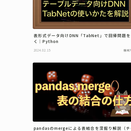
表形式データ向けDNN「TabNet」で回帰問題
く｜Python
2024.02.15
機械
pandasのmergeによる表結合を深掘り解説（