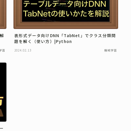
を解
表形式データ向けDNN「TabNet」でクラス分類問
題を解く（使い方）|Python
学習
2024.02.13
機械学習
チー