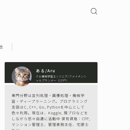
他
ある/Aru
IT＆機械学習エンジニア/ファイナンシ
ャルプランナー（CFP®)
専門分野は並列処理・画像処理・機械学
習・ディープラーニング。プログラミング
言語はC, C++, Go, Pythonを中心として
色々利用。現在は、Kaggle, 競プロなどを
しながら悠々自適に活動中 保有資格：CFP,
マンション管理士、管理業務主任、宅建士