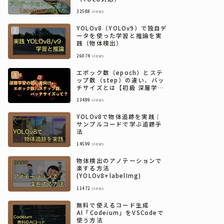
32588
views
YOLOv8（YOLOv9）で独自デ
ータを使った学習と推論を実
践（物体検出）
26074
views
エポック数（epoch）とステ
ップ数（step）の違い、バッ
チサイズとは【初級 深層学習
講座】
23489
views
YOLOv8で物体追跡を実践｜
サンプルコードで学ぶ追跡手
法
14599
views
物体検出のアノテーションで
楽する方法
(YOLOv8+labelImg)
11472
views
無料で使えるコード生成
AI「Codeium」をVSCodeで
使う方法