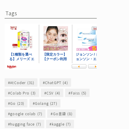
Tags
AtCoder
(31)
ChatGPT
(4)
Colab Pro
(3)
CSV
(4)
Faiss
(5)
Go
(23)
Golang
(27)
google colab
(7)
Go言語
(8)
hugging face
(7)
kaggle
(7)