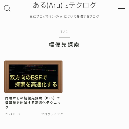
ある(Aru)'sテクログ
主にプログラミング・AIについて発信するブログ
MENU
TAG
TOP
幅優先探索
プライバシーポリシー
お問い合わせ
確率・統計
両端からの幅優先探索（BFS）で
演算量を削減する高速化テクニッ
プログラミング
ク
2024.01.21
プログラミング
機械学習