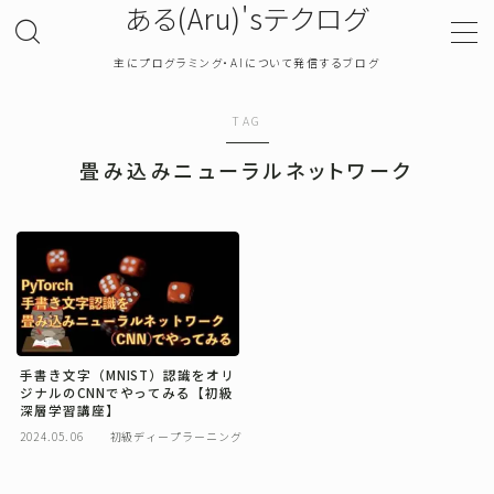
ある(Aru)'sテクログ
主にプログラミング・AIについて発信するブログ
MENU
TAG
TOP
畳み込みニューラルネットワーク
プライバシーポリシー
お問い合わせ
確率・統計
手書き文字（MNIST）認識をオリ
ジナルのCNNでやってみる【初級
プログラミング
深層学習講座】
2024.05.06
初級ディープラーニング
機械学習