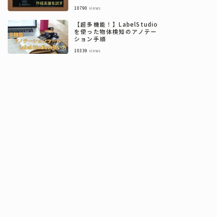
10790
views
【超多機能！】LabelStudio
を使った物体検知のアノテー
ション手順
10339
views