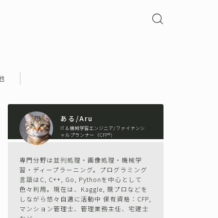
他
ある/Aru
IT＆機械学習エンジニア/ファイナンシ
ャルプランナー（CFP®)
専門分野は並列処理・画像処理・機械学
習・ディープラーニング。プログラミング
言語はC, C++, Go, Pythonを中心として
色々利用。現在は、Kaggle, 競プロなどを
しながら悠々自適に活動中 保有資格：CFP,
マンション管理士、管理業務主任、宅建士