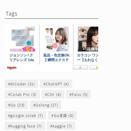
Tags
AtCoder
(31)
ChatGPT
(4)
Colab Pro
(3)
CSV
(4)
Faiss
(5)
Go
(23)
Golang
(27)
google colab
(7)
Go言語
(8)
hugging face
(7)
kaggle
(7)