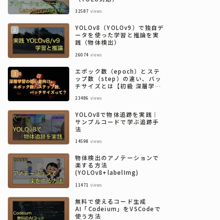
32587
views
YOLOv8（YOLOv9）で独自デ
ータを使った学習と推論を実
践（物体検出）
26074
views
エポック数（epoch）とステ
ップ数（step）の違い、バッ
チサイズとは【初級 深層学習
講座】
23486
views
YOLOv8で物体追跡を実践｜
サンプルコードで学ぶ追跡手
法
14598
views
物体検出のアノテーションで
楽する方法
(YOLOv8+labelImg)
11471
views
無料で使えるコード生成
AI「Codeium」をVSCodeで
使う方法