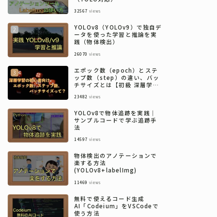
32567
views
YOLOv8（YOLOv9）で独自デ
ータを使った学習と推論を実
践（物体検出）
26070
views
エポック数（epoch）とステ
ップ数（step）の違い、バッ
チサイズとは【初級 深層学習
講座】
23482
views
YOLOv8で物体追跡を実践｜
サンプルコードで学ぶ追跡手
法
14597
views
物体検出のアノテーションで
楽する方法
(YOLOv8+labelImg)
11469
views
無料で使えるコード生成
AI「Codeium」をVSCodeで
使う方法