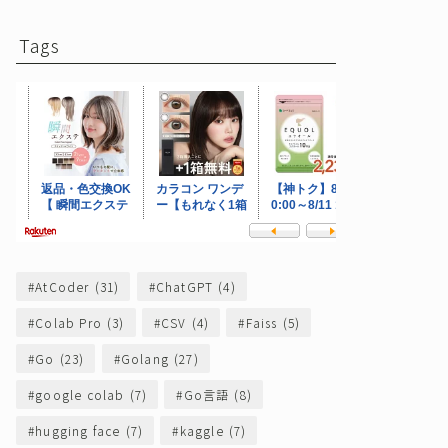
Tags
AtCoder
(31)
ChatGPT
(4)
Colab Pro
(3)
CSV
(4)
Faiss
(5)
Go
(23)
Golang
(27)
google colab
(7)
Go言語
(8)
hugging face
(7)
kaggle
(7)