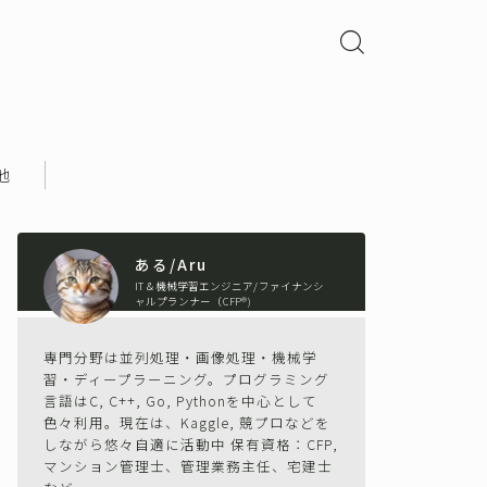
他
ある/Aru
IT＆機械学習エンジニア/ファイナンシ
ャルプランナー（CFP®)
専門分野は並列処理・画像処理・機械学
習・ディープラーニング。プログラミング
言語はC, C++, Go, Pythonを中心として
色々利用。現在は、Kaggle, 競プロなどを
しながら悠々自適に活動中 保有資格：CFP,
マンション管理士、管理業務主任、宅建士