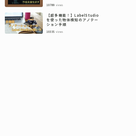
10789
views
【超多機能！】LabelStudio
を使った物体検知のアノテー
ション手順
10335
views