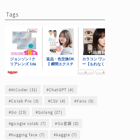
Tags
AtCoder
(31)
ChatGPT
(4)
Colab Pro
(3)
CSV
(4)
Faiss
(5)
Go
(23)
Golang
(27)
google colab
(7)
Go言語
(8)
hugging face
(7)
kaggle
(7)