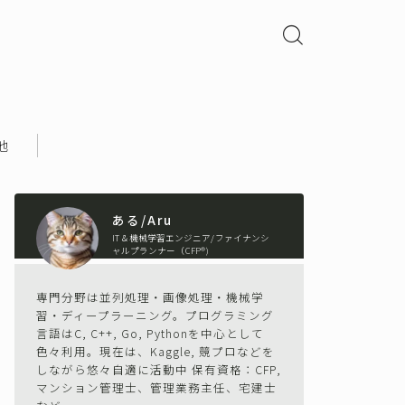
他
ある/Aru
IT＆機械学習エンジニア/ファイナンシ
ャルプランナー（CFP®)
専門分野は並列処理・画像処理・機械学
習・ディープラーニング。プログラミング
言語はC, C++, Go, Pythonを中心として
色々利用。現在は、Kaggle, 競プロなどを
しながら悠々自適に活動中 保有資格：CFP,
マンション管理士、管理業務主任、宅建士