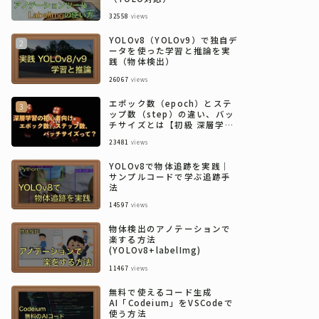
32558
views
YOLOv8（YOLOv9）で独自デ
ータを使った学習と推論を実
践（物体検出）
26067
views
エポック数（epoch）とステ
ップ数（step）の違い、バッ
チサイズとは【初級 深層学習
講座】
23481
views
YOLOv8で物体追跡を実践｜
サンプルコードで学ぶ追跡手
法
14597
views
物体検出のアノテーションで
楽する方法
(YOLOv8+labelImg)
11467
views
無料で使えるコード生成
AI「Codeium」をVSCodeで
使う方法