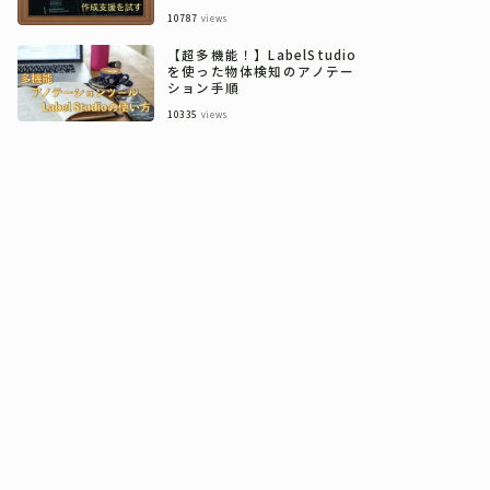
10787
views
【超多機能！】LabelStudio
を使った物体検知のアノテー
ション手順
10335
views