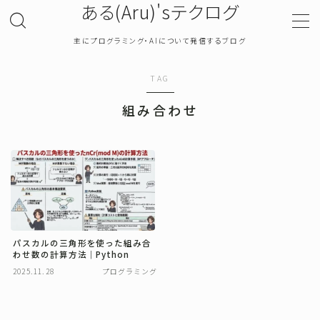
ある(Aru)'sテクログ
主にプログラミング・AIについて発信するブログ
MENU
TAG
TOP
組み合わせ
プライバシーポリシー
お問い合わせ
確率・統計
パスカルの三角形を使った組み合
わせ数の計算方法｜Python
プログラミング
2025.11.28
プログラミング
機械学習