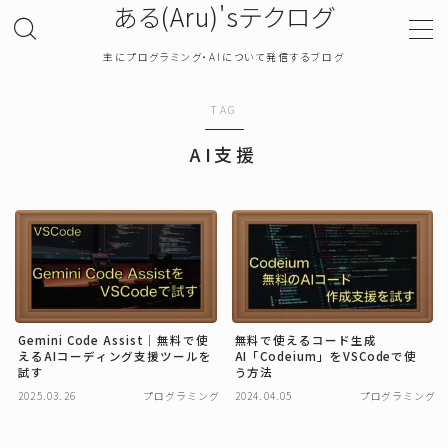
ある(Aru)'sテクログ
主にプログラミング・AIについて発信するブログ
MENU
TAG
TOP
AI支援
プライバシーポリシー
お問い合わせ
確率・統計
Gemini Code Assist｜無料で使
無料で使えるコード生成
えるAIコーディング支援ツールを
AI「Codeium」をVSCodeで使
プログラミング
試す
う方法
2025.03.26
プログラミング
2024.04.05
プログラミング
機械学習