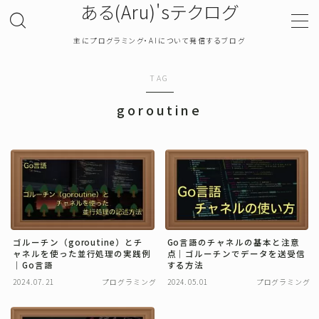
ある(Aru)'sテクログ
主にプログラミング・AIについて発信するブログ
MENU
TAG
TOP
goroutine
プライバシーポリシー
お問い合わせ
確率・統計
ゴルーチン（goroutine）とチ
Go言語のチャネルの基本と注意
ャネルを使った並行処理の実践例
点｜ゴルーチンでデータを送受信
プログラミング
｜Go言語
する方法
2024.07.21
プログラミング
2024.05.01
プログラミング
機械学習