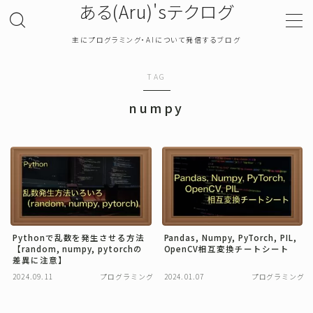
ある(Aru)'sテクログ
主にプログラミング・AIについて発信するブログ
MENU
TAG
TOP
numpy
プライバシーポリシー
お問い合わせ
確率・統計
Pythonで乱数を発生させる方法
Pandas, Numpy, PyTorch, PIL,
【random, numpy, pytorchの
OpenCV相互変換チートシート
プログラミング
差異に注意】
2024.09.11
プログラミング
2024.01.07
プログラミング
機械学習