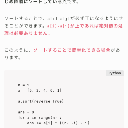
じめ降順にソートしている点
です。
ソートすることで、
が必ず正になるようにす
a[i]-a[j]
ることができます。
が正であれば絶対値の処
a[i]-a[j]
理は必要ありません。
このように、
ソートすることで簡単化できる場合
があ
ります。
n = 5

a = [5, 2, 4, 6, 1]

a.sort(reverse=True)

ans = 0

for i in range(n) :

    ans += a[i] * ((n-1-i) - i)
