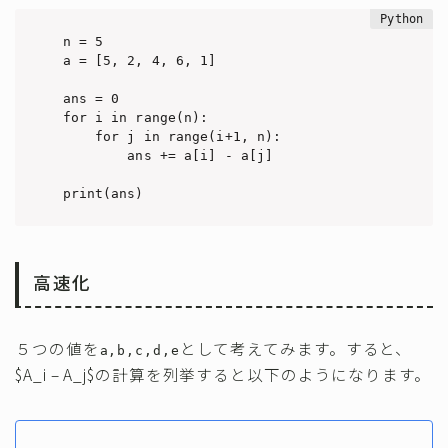
n = 5

a = [5, 2, 4, 6, 1]

ans = 0

for i in range(n):

    for j in range(i+1, n):

        ans += a[i] - a[j]

print(ans)
高速化
５つの値を
として考えてみます。すると、
a,b,c,d,e
$A_i – A_j$の計算を列挙すると以下のようになります。