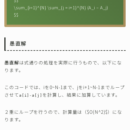
$$
\sum_{i=1}^{N} \sum_{j = i+1}^{N} (A_i – A_j)
$$
愚直解
愚直解
は式通りの処理を実際に行うもので、以下にな
ります。
このコードでは、iを0~N-1まで、jをi+1~N-1までループ
させて
を計算し、結果に加算しています。
a[i]-a[j]
２重にループを行うので、計算量は（$O(N^2)$）にな
ります。