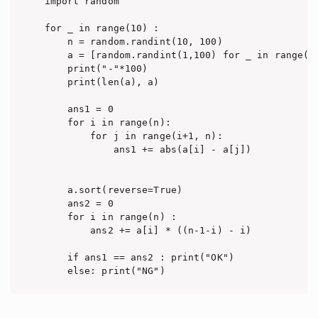
import random

for _ in range(10) :

    n = random.randint(10, 100)

    a = [random.randint(1,100) for _ in range(n)
    print("-"*100)

    print(len(a), a)

    ans1 = 0

    for i in range(n):

        for j in range(i+1, n):

            ans1 += abs(a[i] - a[j])

    a.sort(reverse=True)

    ans2 = 0

    for i in range(n) :

        ans2 += a[i] * ((n-1-i) - i)

    if ans1 == ans2 : print("OK")
