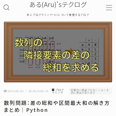
ある(Aru)'sテクログ
主にプログラミング・AIについて発信するブログ
MENU
TOP
プライバシーポリシー
お問い合わせ
確率・統計
プログ
記事内に商品プロモーションを
2024.06.02
2024.08.29
ラミング
含む場合があります
プログラミング
数列問題：差の総和や区間最大和の解き方
まとめ｜Python
機械学習