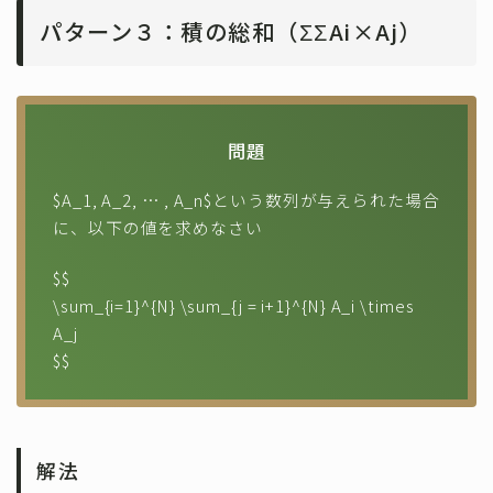
パターン３：積の総和（ΣΣAi×Aj）
問題
$A_1, A_2, … , A_n$という数列が与えられた場合
に、以下の値を求めなさい
$$
\sum_{i=1}^{N} \sum_{j = i+1}^{N} A_i \times
A_j
$$
解法