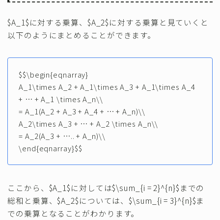
$A_1$に対する乗算、$A_2$に対する乗算と見ていくと
以下のようにまとめることができます。
$$\begin{eqnarray}
A_1\times A_2 + A_1\times A_3 + A_1\times A_4
+ … + A_1 \times A_n\\
= A_1(A_2 + A_3 + A_4 + … + A_n)\\
A_2\times A_3 + … + A_2 \times A_n\\
= A_2(A_3 + ….. + A_n)\\
\end{eqnarray}$$
ここから、$A_1$に対しては$\sum_{i = 2}^{n}$までの
総和と乗算、$A_2$については、$\sum_{i = 3}^{n}$ま
での乗算となることがわかります。