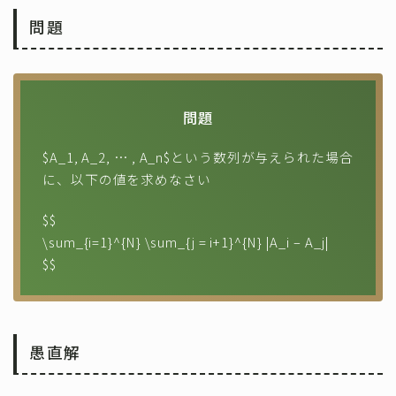
問題
問題
$A_1, A_2, … , A_n$という数列が与えられた場合
に、以下の値を求めなさい
$$
\sum_{i=1}^{N} \sum_{j = i+1}^{N} |A_i – A_j|
$$
愚直解