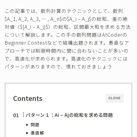
その他
この記事では、数列計算のテクニックとして、数列
$A_1, A_2, A_3, … , A_n$の$A_i – A_j$の総和、差の絶
対値（$|A_i – A_j|$）の総和、区間最大和を求める方法
について解説します。この手の数列問題はAtCoderの
Beginner Contestなどで結構出題されます。愚直なア
プローチでは制限時間内に間に合わないことが多いの
で、高速化が求められます。高速化のテクニックには
パターンがありますので、慣れておきましょう
Contents
CLOSE
パターン１：Ai – Ajの総和を求める問題
問題
愚直解