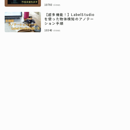
10793
views
【超多機能！】LabelStudio
を使った物体検知のアノテー
ション手順
10340
views