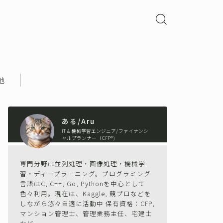
他
ある/Aru
IT＆機械学習エンジニア/ファイナンシ
ャルプランナー（CFP®)
専門分野は並列処理・画像処理・機械学
習・ディープラーニング。プログラミング
言語はC, C++, Go, Pythonを中心として
色々利用。現在は、Kaggle, 競プロなどを
しながら悠々自適に活動中 保有資格：CFP,
マンション管理士、管理業務主任、宅建士