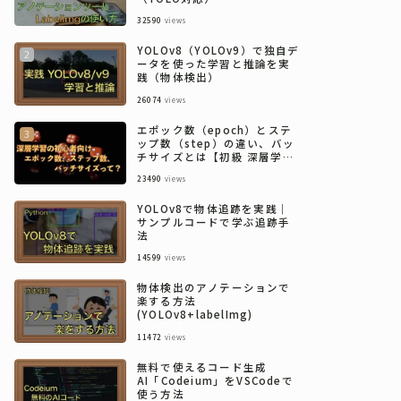
32590
views
YOLOv8（YOLOv9）で独自デ
ータを使った学習と推論を実
践（物体検出）
26074
views
エポック数（epoch）とステ
ップ数（step）の違い、バッ
チサイズとは【初級 深層学習
講座】
23490
views
YOLOv8で物体追跡を実践｜
サンプルコードで学ぶ追跡手
法
14599
views
物体検出のアノテーションで
楽する方法
(YOLOv8+labelImg)
11472
views
無料で使えるコード生成
AI「Codeium」をVSCodeで
使う方法