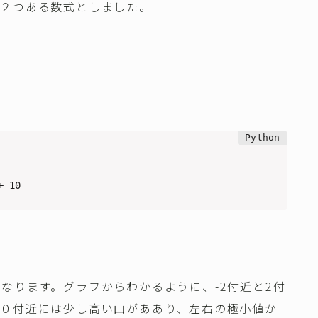
が２つある数式としました。
+ 10
なります。グラフからわかるように、-2付近と2付
、０付近には少し高い山がああり、左右の極小値か