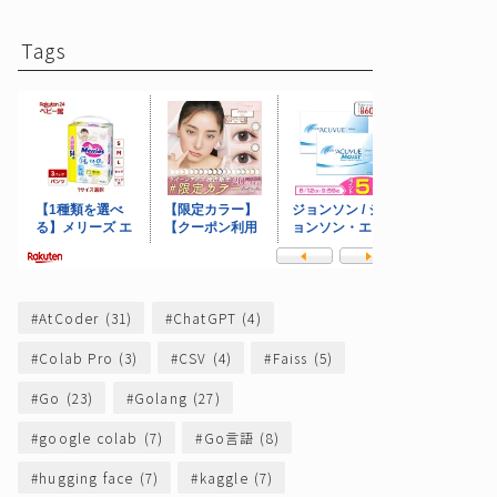
Tags
AtCoder
(31)
ChatGPT
(4)
Colab Pro
(3)
CSV
(4)
Faiss
(5)
Go
(23)
Golang
(27)
google colab
(7)
Go言語
(8)
hugging face
(7)
kaggle
(7)