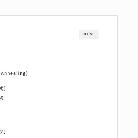
CLOSE
Annealing)
式）
択
グ）