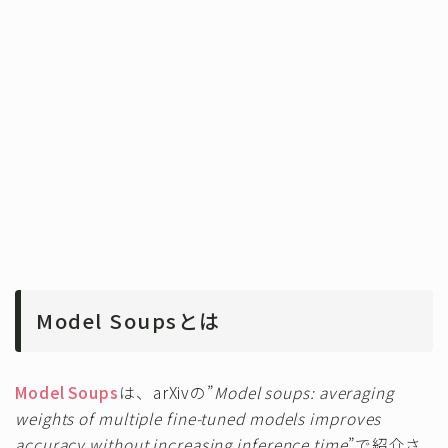
Model Soupsとは
Model Soups
は、arXivの”
Model soups: averaging
weights of multiple fine-tuned models improves
accuracy without increasing inference time
”で紹介さ