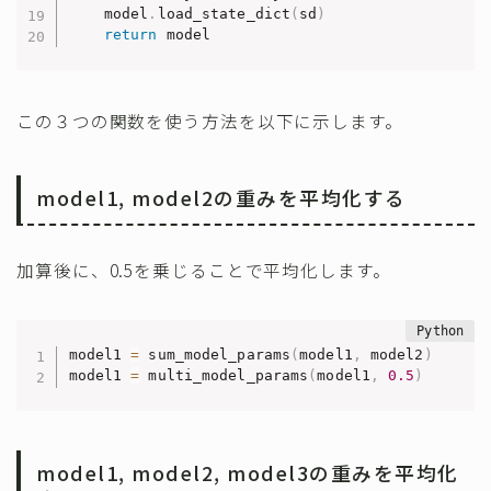
    model
.
load_state_dict
(
sd
)
return
 model
この３つの関数を使う方法を以下に示します。
model1, model2の重みを平均化する
加算後に、0.5を乗じることで平均化します。
model1 
=
 sum_model_params
(
model1
,
 model2
)
model1 
=
 multi_model_params
(
model1
,
0.5
)
model1, model2, model3の重みを平均化