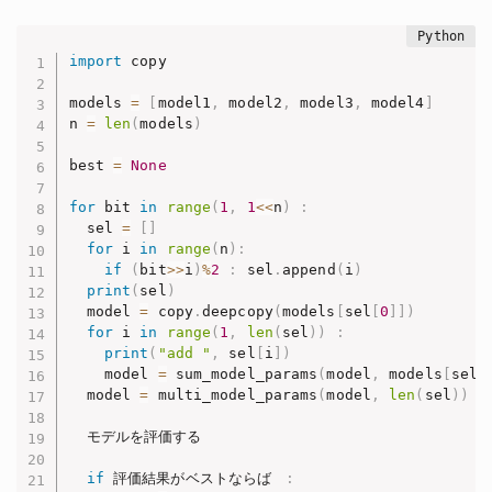
import
 copy

models 
=
[
model1
,
 model2
,
 model3
,
 model4
]
n 
=
len
(
models
)
best 
=
None
for
 bit 
in
range
(
1
,
1
<<
n
)
:
  sel 
=
[
]
for
 i 
in
range
(
n
)
:
if
(
bit
>>
i
)
%
2
:
 sel
.
append
(
i
)
print
(
sel
)
  model 
=
 copy
.
deepcopy
(
models
[
sel
[
0
]
]
)
for
 i 
in
range
(
1
,
len
(
sel
)
)
:
print
(
"add "
,
 sel
[
i
]
)
    model 
=
 sum_model_params
(
model
,
 models
[
sel
[
  model 
=
 multi_model_params
(
model
,
len
(
sel
)
)
  モデルを評価する

if
 評価結果がベストならば　
: