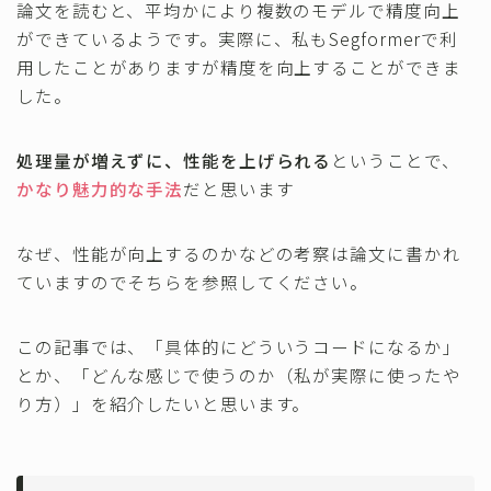
論文を読むと、平均かにより複数のモデルで精度向上
ができているようです。実際に、私もSegformerで利
用したことがありますが精度を向上することができま
した。
処理量が増えずに、性能を上げられる
ということで、
かなり魅力的な手法
だと思います
なぜ、性能が向上するのかなどの考察は論文に書かれ
ていますのでそちらを参照してください。
この記事では、「具体的にどういうコードになるか」
とか、「どんな感じで使うのか（私が実際に使ったや
り方）」を紹介したいと思います。