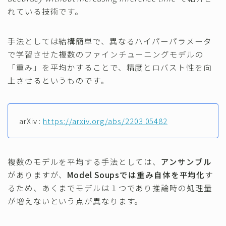
れている技術です。
手法としては結構簡単で、異なるハイパーパラメータ
で学習させた複数のファインチューニングモデルの
「重み」を平均かすることで、精度とロバスト性を向
上させるというものです。
arXiv :
https://arxiv.org/abs/2203.05482
複数のモデルを平均する手法としては、
アンサンブル
がありますが、
Model Soupsでは重み自体を平均化
す
るため、あくまでモデルは１つであり推論時の処理量
が増えないという点が異なります。