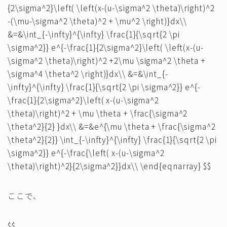
{2\sigma^2}\left( \left(x-(u-\sigma^2 \theta)\right)^2
-(\mu-\sigma^2 \theta)^2 + \mu^2 \right)}dx\\
&=&\int_{-\infty}^{\infty} \frac{1}{\sqrt{2 \pi
\sigma^2}} e^{-\frac{1}{2\sigma^2}\left( \left(x-(u-
\sigma^2 \theta)\right)^2 +2\mu \sigma^2 \theta +
\sigma^4 \theta^2 \right)}dx\\ &=&\int_{-
\infty}^{\infty} \frac{1}{\sqrt{2 \pi \sigma^2}} e^{-
\frac{1}{2\sigma^2}\left( x-(u-\sigma^2
\theta)\right)^2 + \mu \theta + \frac{\sigma^2
\theta^2}{2} }dx\\ &=&e^{\mu \theta + \frac{\sigma^2
\theta^2}{2}} \int_{-\infty}^{\infty} \frac{1}{\sqrt{2 \pi
\sigma^2}} e^{-\frac{\left( x-(u-\sigma^2
\theta)\right)^2}{2\sigma^2}}dx\\ \end{eqnarray} $$
ここで、
$$