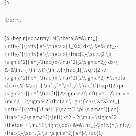
$$
なので、
$$ \begin{eqnarray} M(\theta)&=&\int_{-
\infty}^{\infty} e^{\theta x} f_X(x) dx\\ &=&\int_{-
\infty}^{\infty} e^{\theta x} \frac{1}{\sqrt{2 \pi
\sigma^2}} e^{-\frac{(x-\mu)^2}{2\sigma^2}} dx\\
&=&\int_{-\infty}^{\infty} \frac{1}{\sqrt{2 \pi
\sigma^2}} e^{-\frac{(x-\mu)^2}{2\sigma^2} + \theta
x}dx\\ &=&\int_{-\infty}^{\infty} \frac{1}{\sqrt{2 \pi
\sigma^2}} e^{-\frac{1}{2\sigma^2}\left( x^2 -2\mu x +
\mu^2 – 2\sigma^2 \theta x \right)}dx\\ &=&\int_{-
\infty}^{\infty} \frac{1}{\sqrt{2 \pi \sigma^2}} e^{-
\frac{1}{2\sigma^2}\left( x^2 – 2(\mu – \sigma^2
\theta)x + \mu^2 \right)}dx\\ &=&\int_{-\infty}^{\infty}
\frac{1}{\sqrt{2 \pi \sigma^2}} e^{-\frac{1}