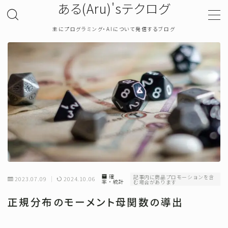
ある(Aru)'sテクログ
主にプログラミング・AIについて発信するブログ
MENU
TOP
プライバシーポリシー
お問い合わせ
確率・統計
確
記事内に商品プロモーションを含
2023.07.09
2024.10.06
率・統計
む場合があります
プログラミング
正規分布のモーメント母関数の導出
機械学習