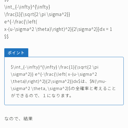
\int_{-\infty}^{\infty}
\frac{1}{\sqrt{2 \pi \sigma^2}}
e^{-\frac{\left(
x-(u-\sigma^2 \theta)\right)^2}{2\sigma^2}}dx = 1
$$
ポイント
$\int_{-\infty}^{\infty} \frac{1}{\sqrt{2 \pi
\sigma^2}} e^{-\frac{\left( x-(u-\sigma^2
\theta)\right)^2}{2\sigma^2}}dx$は、$N(\mu-
\sigma^2 \theta, \sigma^2)$の全確率と考えること
ができるので、１になります。
なので、結果