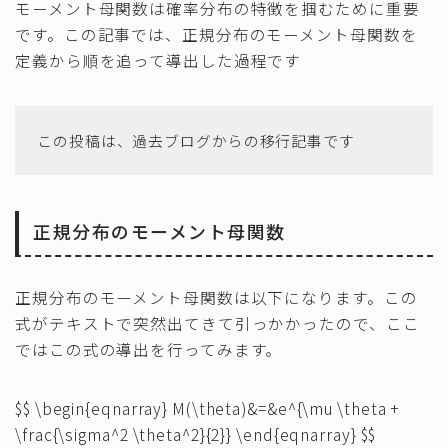
モーメント母関数は確率分布の特徴を掴むために重要
その他
です。この記事では、正規分布のモーメント母関数を
定義から順を追って導出した過程です
この投稿は、過去ブログからの移行記事です
正規分布のモーメント母関数
正規分布のモーメント母関数は以下になります。この
式がテキストで突然出てきて引っかかったので、ここ
ではこの式の導出を行ってみます。
$$ \begin{eqnarray} M(\theta)&=&e^{\mu \theta +
\frac{\sigma^2 \theta^2}{2}} \end{eqnarray} $$