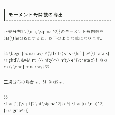
モーメント母関数の導出
正規分布$N(\mu, \sigma ^2)$のモーメント母関数を
$M(\theta)$とすると、以下のような式になります。
$$ \begin{eqnarray} M(\theta)&=&E\left[ e^{\theta X}
\right]\\ &=&\int_{-\infty}^{\infty} e^{\theta x} f_X(x)
dx\\ \end{eqnarray} $$
正規分布の場合は、$f_X(x)$は、
$$
\frac{1}{\sqrt{2 \pi \sigma^2}} e^{-\frac{(x-\mu)^2}
{2\sigma^2}}