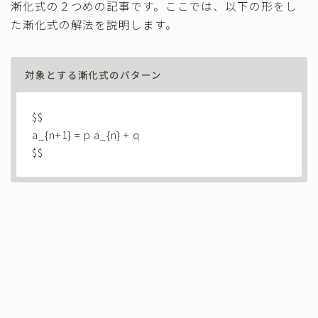
漸化式の２つめの記事です。ここでは、以下の形をし
その他
た漸化式の解法を説明します。
対象とする漸化式のパターン
$$
a_{n+1} = p a_{n} + q
$$