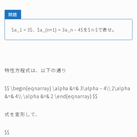
問題
$a_1 = 3$、$a_{n+1} = 3a_n – 4$を$ｎ$で表せ。
特性方程式は、以下の通り
$$ \begin{eqnarray} \alpha &=& 3\alpha – 4\\ 2\alpha
&=& 4\\ \alpha &=& 2 \end{eqnarray} $$
式を変形して、
$$