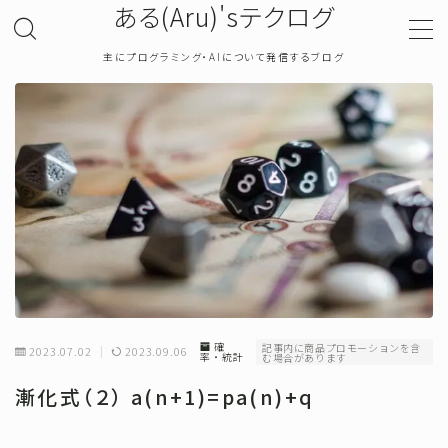
ある(Aru)'sテクログ
主にプログラミング・AIについて発信するブログ
MENU
TOP
プライバシーポリシー
お問い合わせ
確率・統計
確
記事内に商品プロモーションを含
2023.07.02
2023.09.06
率・統計
む場合があります
プログラミング
漸化式（２） a(n+1)=pa(n)+q
機械学習