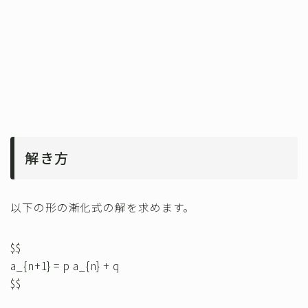
解き方
以下の形の漸化式の解を求めます。
$$
a_{n+1} = p a_{n} + q
$$