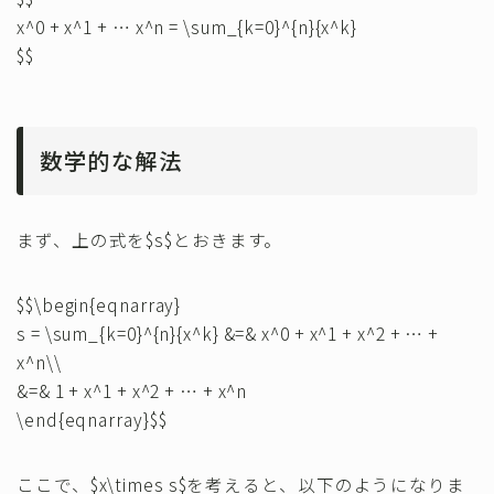
x^0 + x^1 + … x^n = \sum_{k=0}^{n}{x^k}
$$
数学的な解法
まず、上の式を$s$とおきます。
$$\begin{eqnarray}
s = \sum_{k=0}^{n}{x^k} &=& x^0 + x^1 + x^2 + … +
x^n\\
&=& 1 + x^1 + x^2 + … + x^n
\end{eqnarray}$$
ここで、$x\times s$を考えると、以下のようになりま