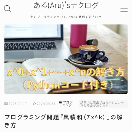
ある(Aru)'sテクログ
主にプログラミング・AIについて発信するブログ
MENU
TOP
プライバシーポリシー
お問い合わせ
確率・統計
プログ
記事内に商品プロモーションを
2023.09.17
2024.09.24
ラミング
含む場合があります
プログラミング
プログラミング問題『累積和（Σx^k）』の解
き方
機械学習