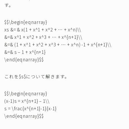
す。
$$\begin{eqnarray}
xs &= & x(1 + x^1 + x^2 + … + x^n)\\
&=& x^1 + x^2 + x^3 + … + x^{n+1}\\
&=& (1 + x^1 + x^2 + x^3 + … + x^n) -1 + x^{n+1}\\
&=& s – 1 + x^{n+1}
\end{eqnarray}$$
これを$s$について解きます。
$$\begin{eqnarray}
(x-1)s = x^{n+1} – 1\\
s = \frac{x^{n+1}-1}{x-1}
\end{eqnarray}$$