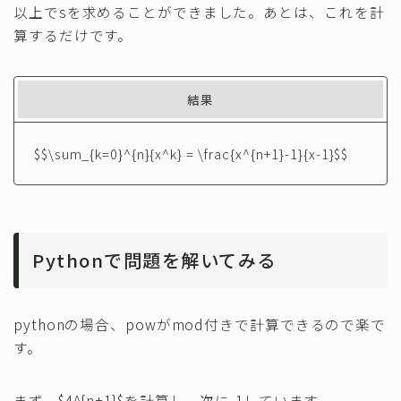
以上でsを求めることができました。あとは、これを計
算するだけです。
結果
$$\sum_{k=0}^{n}{x^k} = \frac{x^{n+1}-1}{x-1}$$
Pythonで問題を解いてみる
pythonの場合、powがmod付きで計算できるので楽で
す。
まず、$4^{n+1}$を計算し、次に-1しています。