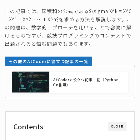
その他
この記事では、累積和の公式である$\sigma X^k = X^0
+ X^1 + X^2 + … + X^n$を求める方法を解説します。こ
の問題は、数学的アプローチを用いることで容易に解
けるものですが、競技プログラミングのコンテストで
出題されると悩む問題でもあります。
その他のAtCoderに役立つ記事の一覧
AtCoderで役立つ記事一覧（Python,
Go言語）
Contents
CLOSE