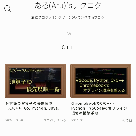
ある(Aru)'sテクログ
主にプログラミング・AIについて発信するブログ
MENU
TAG
TOP
C++
プライバシーポリシー
お問い合わせ
確率・統計
各言語の演算子の優先順位
ChromebookでC/C++・
（C/C++, Go, Python, Java）
Python・VSCodeのオフライン
プログラミング
環境の構築手順
2024.10.30
プログラミング
2024.03.13
その他
機械学習