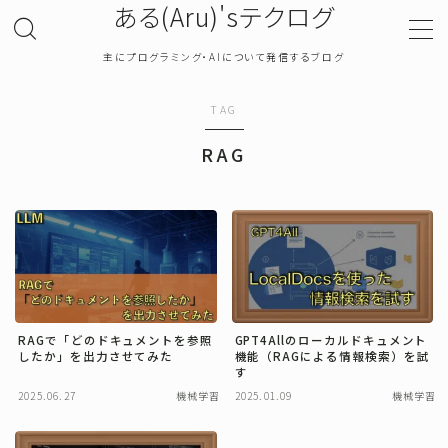
ある(Aru)'sテクログ
主にプログラミング・AIについて発信するブログ
MENU
TAG
TOP
RAG
プライバシーポリシー
お問い合わせ
確率・統計
RAGで「どのドキュメントを参照
GPT4Allのローカルドキュメント
したか」を出力させてみた
機能（RAGによる情報検索）を試
プログラミング
す
2025.06.27
機械学習
2025.01.09
機械学習
機械学習