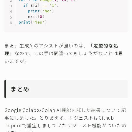
if
 S
[
i
]
==
'1'
:
print
(
'No'
)
    exit
(
0
)
print
(
'Yes'
)
まぁ、生成AIのアシストが強いのは、「
定型的な処
理
」なので、この手は間違ってもしょうがないとは思
いますが。
まとめ
Google ColabのColab AI機能を試した結果について記
事にしました。とりあえず、サジェストはGithub
Copilotで重宝しましていたサジェスト機能がついたの