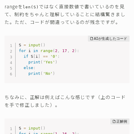
rangeを
ではなく直接数値で書いているのを見
len(S)
て、制約をちゃんと理解していることに結構驚きまし
た。ただ、コードが間違っているのが残念ですが。
S 
=
input
(
)
for
 i 
in
range
(
2
,
17
,
2
)
:
if
 S
[
i
]
==
'0'
:
print
(
'Yes'
)
else
:
print
(
'No'
)
ちなみに、正解は例えばこんな感じです（上のコード
を手で修正しました）。
S 
=
input
(
)
for
 i 
in
range
(
1
,
16
,
2
)
: