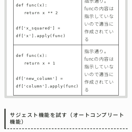
指示通り。
def func(x):
funcの内容は
return x ** 2
指示していな
いので適当に
df['x_squared'] =
作成されてい
df['x'].apply(func)
る
指示通り。
def func(x):
funcの内容は
return x + 1
指示していな
いので適当に
df['new_column'] =
作成されてい
df['column'].apply(func)
る
サジェスト機能を試す
（オートコンプリート
機能）