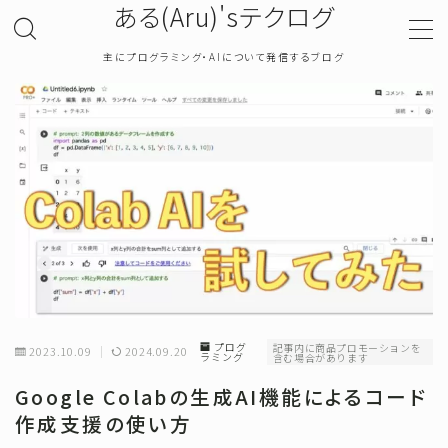
ある(Aru)'sテクログ
主にプログラミング・AIについて発信するブログ
MENU
TOP
プライバシーポリシー
お問い合わせ
確率・統計
プログ
記事内に商品プロモーションを
2023.10.09
2024.09.20
ラミング
含む場合があります
プログラミング
Google Colabの生成AI機能によるコード
作成支援の使い方
機械学習