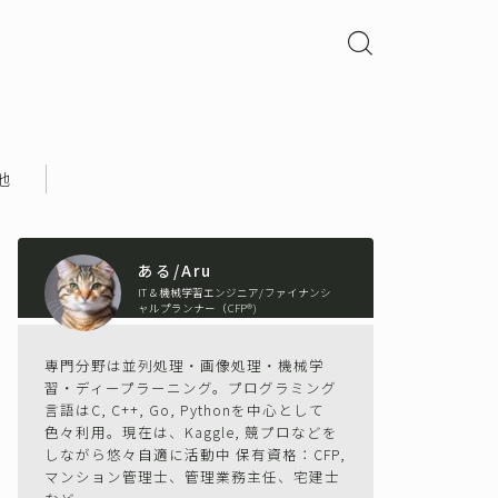
他
ある/Aru
IT＆機械学習エンジニア/ファイナンシ
ャルプランナー（CFP®)
専門分野は並列処理・画像処理・機械学
習・ディープラーニング。プログラミング
言語はC, C++, Go, Pythonを中心として
色々利用。現在は、Kaggle, 競プロなどを
しながら悠々自適に活動中 保有資格：CFP,
マンション管理士、管理業務主任、宅建士