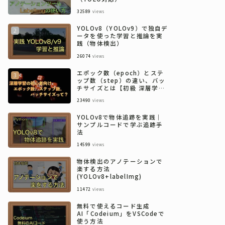
32589
views
YOLOv8（YOLOv9）で独自デ
ータを使った学習と推論を実
践（物体検出）
26074
views
エポック数（epoch）とステ
ップ数（step）の違い、バッ
チサイズとは【初級 深層学習
講座】
23490
views
YOLOv8で物体追跡を実践｜
サンプルコードで学ぶ追跡手
法
14599
views
物体検出のアノテーションで
楽する方法
(YOLOv8+labelImg)
11472
views
無料で使えるコード生成
AI「Codeium」をVSCodeで
使う方法