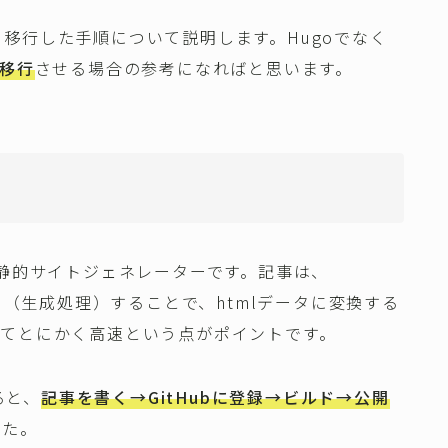
記事を移行した手順について説明します。Hugoでなく
へ移行
させる場合の参考になればと思います。
？
の静的サイトジェネレーターです。記事は、
ド（生成処理）することで、htmlデータに変換する
してとにかく高速という点がポイントです。
ると、
記事を書く→GitHubに登録→ビルド→公開
した。