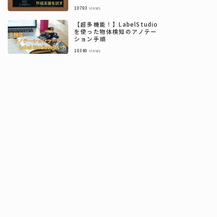
10793
views
【超多機能！】LabelStudio
を使った物体検知のアノテー
ション手順
10340
views