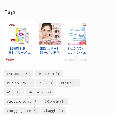
Tags
AtCoder
(31)
ChatGPT
(4)
Colab Pro
(3)
CSV
(4)
Faiss
(5)
Go
(23)
Golang
(27)
google colab
(7)
Go言語
(8)
hugging face
(7)
kaggle
(7)