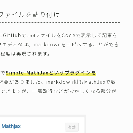
wnファイルを貼り付け
GitHubで
ファイルをCodeで表示して記事を
.md
ックエディタは、markdownをコピペすることができ
る程度は再現されます。
ので
Simple MathJaxというプラグインを
要がありました。markdown側もMathJaxで数
現できますが、一部改行などがおかしくなる部分が