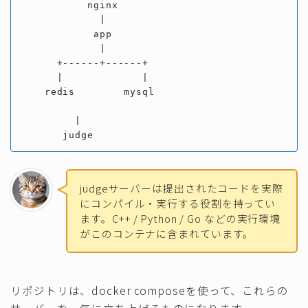
          nginx

            |

           app

            |

     +------+------+

     |             |

   redis        mysql

        |

      judge
judgeサーバーは提出されたコードを実際
にコンパイル・実行する役割を持ってい
ます。C++ / Python / Go などの実行環境
がこのコンテナに含まれています。
リポジトリは、docker composeを使って、これらの
サーバーを一気に立ち上げるものになります。