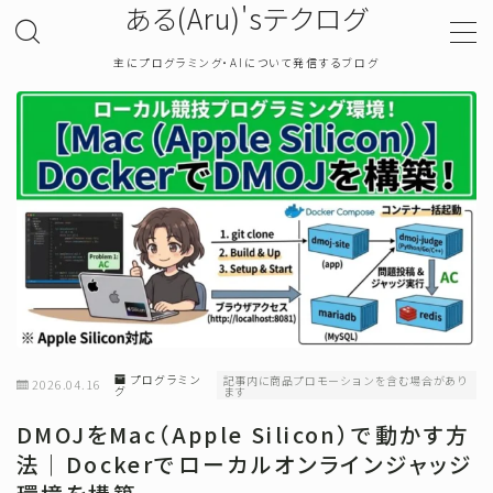
ある(Aru)'sテクログ
主にプログラミング・AIについて発信するブログ
MENU
TOP
プライバシーポリシー
お問い合わせ
確率・統計
プログラミン
記事内に商品プロモーションを含む場合があり
2026.04.16
グ
ます
プログラミング
DMOJをMac（Apple Silicon）で動かす方
法｜Dockerでローカルオンラインジャッジ
機械学習