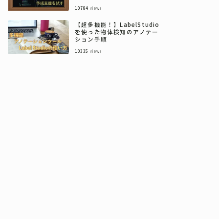
10784
views
【超多機能！】LabelStudio
を使った物体検知のアノテー
ション手順
10335
views