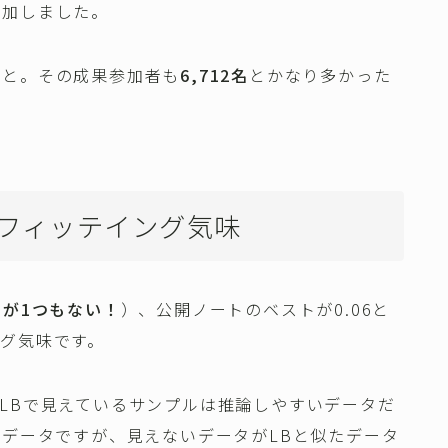
参加しました。
こと。その成果参加者も
6,712名
とかなり多かった
バーフィッテイング気味
スが1つもない！
）、公開ノートのベストが0.06と
グ気味です。
LBで見えているサンプルは推論しやすいデータだ
のデータですが、見えないデータがLBと似たデータ