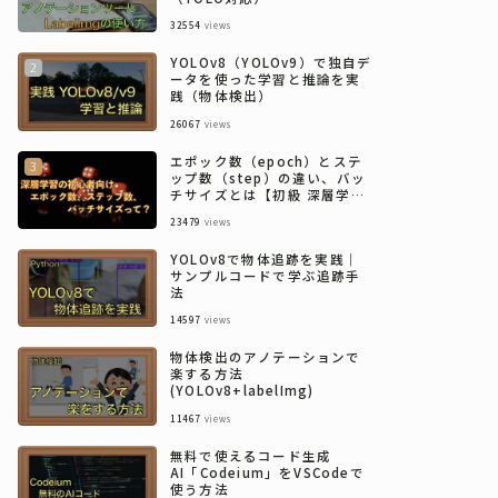
32554
views
YOLOv8（YOLOv9）で独自デ
ータを使った学習と推論を実
践（物体検出）
26067
views
エポック数（epoch）とステ
ップ数（step）の違い、バッ
チサイズとは【初級 深層学習
講座】
23479
views
YOLOv8で物体追跡を実践｜
サンプルコードで学ぶ追跡手
法
14597
views
物体検出のアノテーションで
楽する方法
(YOLOv8+labelImg)
11467
views
無料で使えるコード生成
AI「Codeium」をVSCodeで
使う方法