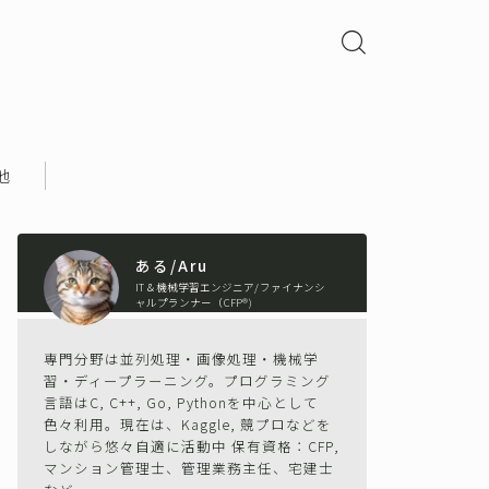
他
ある/Aru
IT＆機械学習エンジニア/ファイナンシ
ャルプランナー（CFP®)
専門分野は並列処理・画像処理・機械学
習・ディープラーニング。プログラミング
言語はC, C++, Go, Pythonを中心として
色々利用。現在は、Kaggle, 競プロなどを
しながら悠々自適に活動中 保有資格：CFP,
マンション管理士、管理業務主任、宅建士