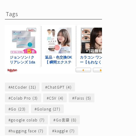
Tags
AtCoder
(31)
ChatGPT
(4)
Colab Pro
(3)
CSV
(4)
Faiss
(5)
Go
(23)
Golang
(27)
google colab
(7)
Go言語
(8)
hugging face
(7)
kaggle
(7)