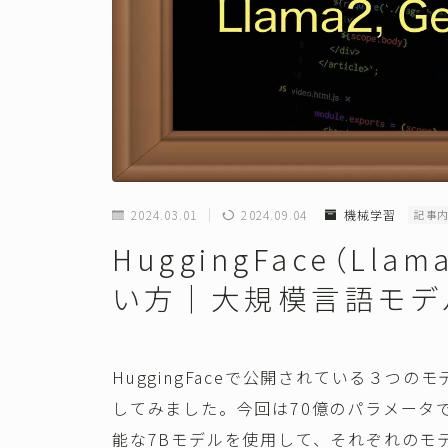
2024.03.01
2024.09.04
機械学習
記事
HuggingFace（Llam
い方｜大規模言語モデ
HuggingFaceで公開されている３つのモデル
してみました。今回は70億のパラメータで
能な7Bモデルを使用して、それぞれのモ