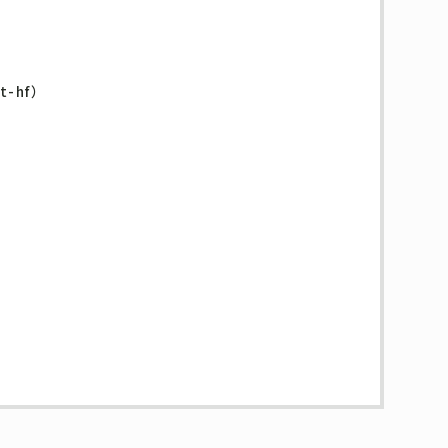
t-hf）
）