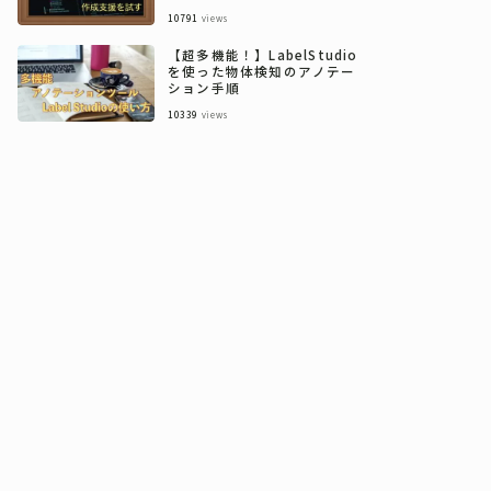
10791
views
【超多機能！】LabelStudio
を使った物体検知のアノテー
ション手順
10339
views