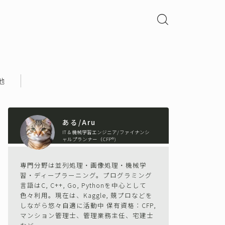
他
ある/Aru
IT＆機械学習エンジニア/ファイナンシ
ャルプランナー（CFP®)
専門分野は並列処理・画像処理・機械学
習・ディープラーニング。プログラミング
言語はC, C++, Go, Pythonを中心として
色々利用。現在は、Kaggle, 競プロなどを
しながら悠々自適に活動中 保有資格：CFP,
マンション管理士、管理業務主任、宅建士