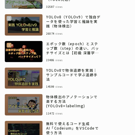
32587
views
YOLOv8（YOLOv9）で独自デ
ータを使った学習と推論を実
践（物体検出）
26074
views
エポック数（epoch）とステ
ップ数（step）の違い、バッ
チサイズとは【初級 深層学習
講座】
23486
views
YOLOv8で物体追跡を実践｜
サンプルコードで学ぶ追跡手
法
14599
views
物体検出のアノテーションで
楽する方法
(YOLOv8+labelImg)
11472
views
無料で使えるコード生成
AI「Codeium」をVSCodeで
使う方法