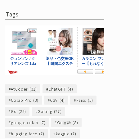
Tags
AtCoder
(31)
ChatGPT
(4)
Colab Pro
(3)
CSV
(4)
Faiss
(5)
Go
(23)
Golang
(27)
rl==0.4.7
google colab
(7)
Go言語
(8)
hugging face
(7)
kaggle
(7)