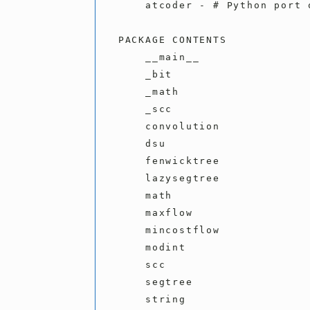
    atcoder - # Python port of AtCoder Library.

PACKAGE CONTENTS

    __main__

    _bit

    _math

    _scc

    convolution

    dsu

    fenwicktree

    lazysegtree

    math

    maxflow

    mincostflow

    modint

    scc

    segtree

    string
