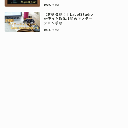
10790
views
【超多機能！】LabelStudio
を使った物体検知のアノテー
ション手順
10339
views