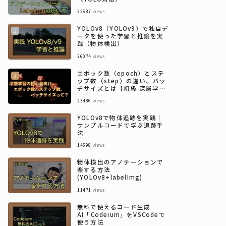
32587
views
YOLOv8（YOLOv9）で独自デ
ータを使った学習と推論を実
践（物体検出）
26074
views
エポック数（epoch）とステ
ップ数（step）の違い、バッ
チサイズとは【初級 深層学習
講座】
23486
views
YOLOv8で物体追跡を実践｜
サンプルコードで学ぶ追跡手
法
14598
views
物体検出のアノテーションで
楽する方法
(YOLOv8+labelImg)
11471
views
無料で使えるコード生成
AI「Codeium」をVSCodeで
使う方法