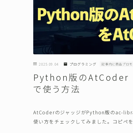
2025.09.04
プログラミング
記事内に商品プロモ
Python版のAtCoder 
で使う方法
AtCoderのジャッジがPython版のac-l
使い方をチェックしてみました。コピペ