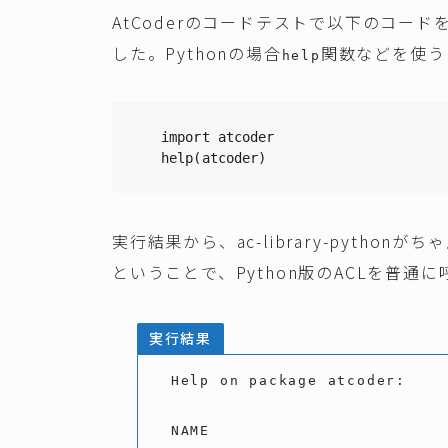
AtCoderのコードテストで以下のコー
した。Pythonの場合
関数などを使う
help
import atcoder

help(atcoder)
実行結果から、ac-library-pyth
ということで、Python版のACLを普通
実行結果
Help on package atcoder:

NAME
