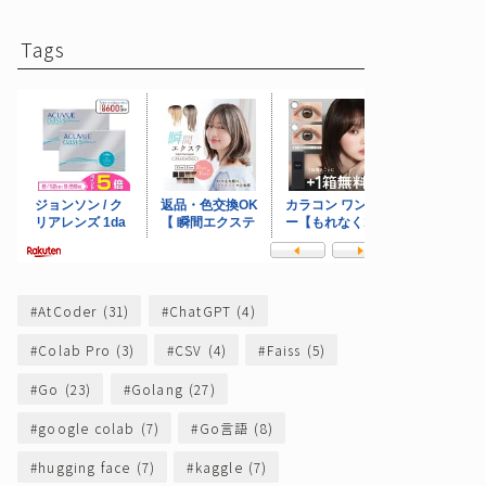
Tags
AtCoder
(31)
ChatGPT
(4)
Colab Pro
(3)
CSV
(4)
Faiss
(5)
Go
(23)
Golang
(27)
google colab
(7)
Go言語
(8)
hugging face
(7)
kaggle
(7)