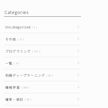
Categories
Uncategorized
2
その他
13
プログラミング
153
一覧
4
初級ディープラーニング
26
機械学習
169
確率・統計
36