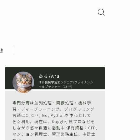
他
ある/Aru
IT＆機械学習エンジニア/ファイナンシ
ャルプランナー（CFP®)
専門分野は並列処理・画像処理・機械学
習・ディープラーニング。プログラミング
言語はC, C++, Go, Pythonを中心として
色々利用。現在は、Kaggle, 競プロなどを
しながら悠々自適に活動中 保有資格：CFP,
マンション管理士、管理業務主任、宅建士