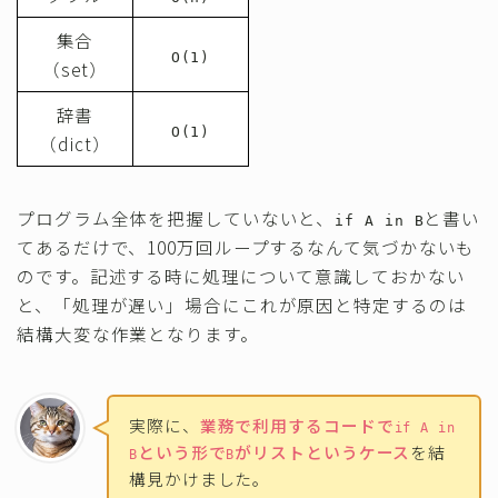
集合
O(1)
（set）
辞書
O(1)
（dict）
プログラム全体を把握していないと、
と書い
if A in B
てあるだけで、100万回ループするなんて気づかないも
のです。記述する時に処理について意識しておかない
と、「処理が遅い」場合にこれが原因と特定するのは
結構大変な作業となります。
実際に、
業務で利用するコードで
if A in
という形で
がリストというケース
を結
B
B
構見かけました。