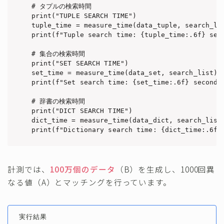
# タプルの検索時間

print("TUPLE SEARCH TIME")

tuple_time = measure_time(data_tuple, search_lis
print(f"Tuple search time: {tuple_time:.6f} seco
# 集合の検索時間

print("SET SEARCH TIME")

set_time = measure_time(data_set, search_list)

print(f"Set search time: {set_time:.6f} seconds"
# 辞書の検索時間

print("DICT SEARCH TIME")

dict_time = measure_time(data_dict, search_list)
print(f"Dictionary search time: {dict_time:.6f}
計測では、
100万個のデータ
（B）を生成し、1000回異
なる値（A）とマッチングを行っています。
実行結果
