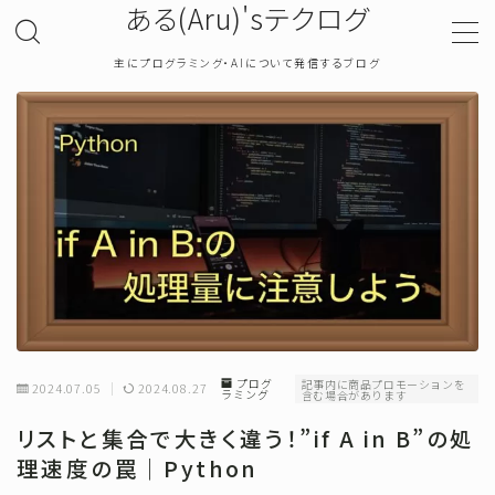
ある(Aru)'sテクログ
主にプログラミング・AIについて発信するブログ
MENU
TOP
プライバシーポリシー
お問い合わせ
確率・統計
プログ
記事内に商品プロモーションを
2024.07.05
2024.08.27
ラミング
含む場合があります
プログラミング
リストと集合で大きく違う！”if A in B”の処
理速度の罠｜Python
機械学習