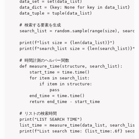
data_set = set(data_list)

data_dict = {key: None for key in data_list}

data_tuple = tuple(data_list)

# 検索する要素を生成

search_list = random.sample(range(size), search_
print(f"list size = {len(data_list)}")

print(f"search_list size = {len(search_list)}")

# 時間計測のヘルパー関数

def measure_time(structure, search_list):

    start_time = time.time()

    for item in search_list:

        if item in structure:

            pass

    end_time = time.time()

    return end_time - start_time

# リストの検索時間

print("LIST SEARCH TIME")

list_time = measure_time(data_list, search_list)
print(f"List search time: {list_time:.6f} second