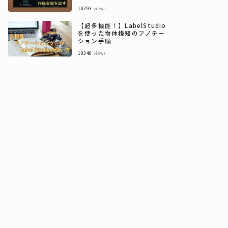
10793
views
【超多機能！】LabelStudio
を使った物体検知のアノテー
ション手順
10340
views