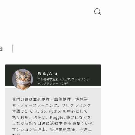
他
ある/Aru
IT＆機械学習エンジニア/ファイナンシ
ャルプランナー（CFP®)
専門分野は並列処理・画像処理・機械学
習・ディープラーニング。プログラミング
言語はC, C++, Go, Pythonを中心として
色々利用。現在は、Kaggle, 競プロなどを
しながら悠々自適に活動中 保有資格：CFP,
マンション管理士、管理業務主任、宅建士