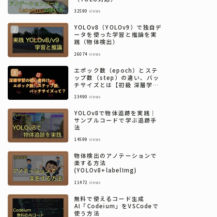
32590
views
YOLOv8（YOLOv9）で独自デ
ータを使った学習と推論を実
践（物体検出）
26074
views
エポック数（epoch）とステ
ップ数（step）の違い、バッ
チサイズとは【初級 深層学習
講座】
23490
views
YOLOv8で物体追跡を実践｜
サンプルコードで学ぶ追跡手
法
14599
views
物体検出のアノテーションで
楽する方法
(YOLOv8+labelImg)
11472
views
無料で使えるコード生成
AI「Codeium」をVSCodeで
使う方法