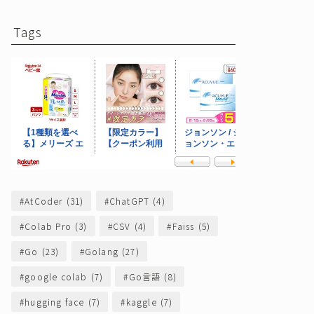
Tags
AtCoder
(31)
ChatGPT
(4)
Colab Pro
(3)
CSV
(4)
Faiss
(5)
Go
(23)
Golang
(27)
google colab
(7)
Go言語
(8)
hugging face
(7)
kaggle
(7)