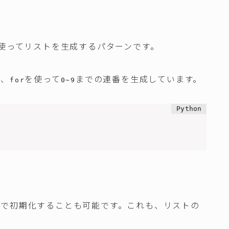
使ってリストを生成するパターンです。
で、
を使って
までの連番を生成しています。
for
0~9
値で初期化することも可能です。これも、リストの