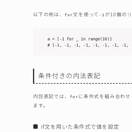
以下の例は、
文を使って
が10個の
for
-1
a = [-1 for _ in range(10)]

# [-1, -1, -1, -1, -1, -1, -1, -1, 
条件付きの内法表記
内包表記では、
に条件式を組み合わせ
for
ます。
if文を用いた条件式で値を設定