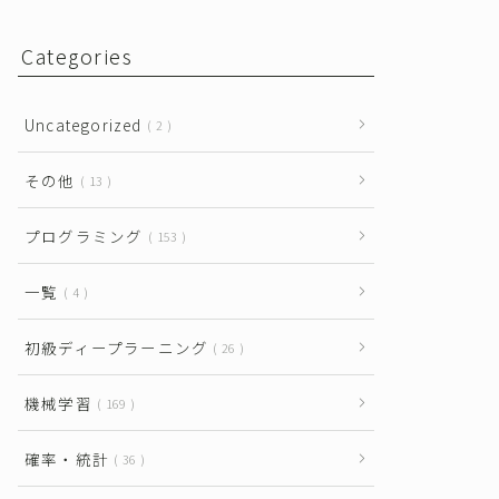
Categories
Uncategorized
2
その他
13
プログラミング
153
一覧
4
初級ディープラーニング
26
機械学習
169
確率・統計
36