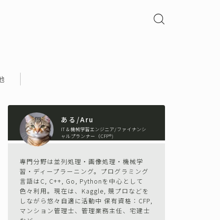
他
ある/Aru
IT＆機械学習エンジニア/ファイナンシ
ャルプランナー（CFP®)
専門分野は並列処理・画像処理・機械学
習・ディープラーニング。プログラミング
言語はC, C++, Go, Pythonを中心として
色々利用。現在は、Kaggle, 競プロなどを
しながら悠々自適に活動中 保有資格：CFP,
マンション管理士、管理業務主任、宅建士