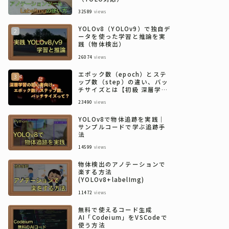
32589
views
YOLOv8（YOLOv9）で独自デ
ータを使った学習と推論を実
践（物体検出）
26074
views
エポック数（epoch）とステ
ップ数（step）の違い、バッ
チサイズとは【初級 深層学習
講座】
23490
views
YOLOv8で物体追跡を実践｜
サンプルコードで学ぶ追跡手
法
14599
views
物体検出のアノテーションで
楽する方法
(YOLOv8+labelImg)
11472
views
無料で使えるコード生成
AI「Codeium」をVSCodeで
使う方法