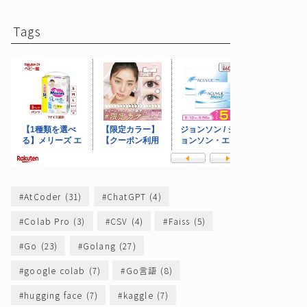
Tags
AtCoder
(31)
ChatGPT
(4)
Colab Pro
(3)
CSV
(4)
Faiss
(5)
Go
(23)
Golang
(27)
google colab
(7)
Go言語
(8)
hugging face
(7)
kaggle
(7)