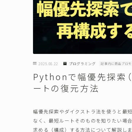
2025.08.22
プログラミング
記事内に商品プロモ
Pythonで幅優先探索
ートの復元方法
幅優先探索やダイクストラ法を使うと最
なく、最短ルートそのものを知りたい場
求める（構成）する方法について解説し