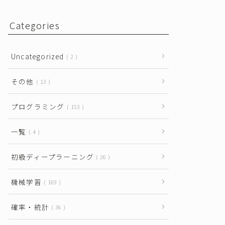
Categories
Uncategorized
2
その他
13
プログラミング
153
一覧
4
初級ディープラーニング
26
機械学習
169
確率・統計
36