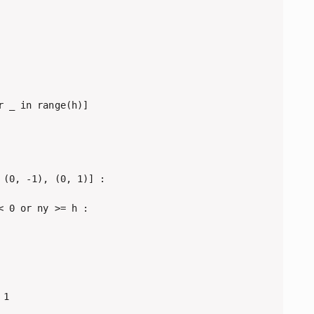
 _ in range(h)]

(0, -1), (0, 1)] :

 0 or ny >= h :

1
