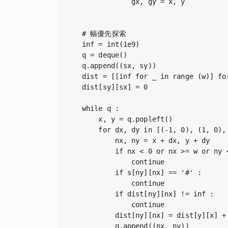
            gx, gy = x, y

# 幅優先探索

inf = int(1e9)

q = deque()

q.append((sx, sy))

dist = [[inf for _ in range (w)] for
dist[sy][sx] = 0

while q :

    x, y = q.popleft()

    for dx, dy in [(-1, 0), (1, 0), 
        nx, ny = x + dx, y + dy

        if nx < 0 or nx >= w or ny <
            continue

        if s[ny][nx] == '#' :

            continue

        if dist[ny][nx] != inf :

            continue

        dist[ny][nx] = dist[y][x] + 
        q.append((nx, ny))
