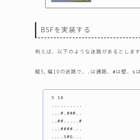
BSFを実装する
例えば、以下のような迷路があるとしま
縦5, 幅10の迷路で、
は通路、
は壁、
.
#
S
5 10

..........

...#.###..

..##.....#

...####...

....S#G...