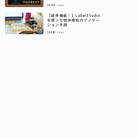
10793
views
【超多機能！】LabelStudio
を使った物体検知のアノテー
ション手順
10340
views