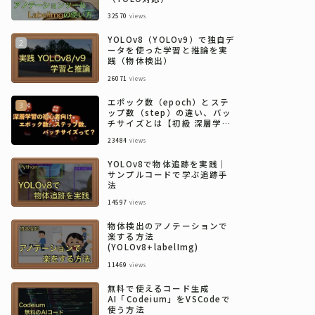
32570
views
YOLOv8（YOLOv9）で独自デ
ータを使った学習と推論を実
践（物体検出）
26071
views
エポック数（epoch）とステ
ップ数（step）の違い、バッ
チサイズとは【初級 深層学習
講座】
23484
views
YOLOv8で物体追跡を実践｜
サンプルコードで学ぶ追跡手
法
14597
views
物体検出のアノテーションで
楽する方法
(YOLOv8+labelImg)
11469
views
無料で使えるコード生成
AI「Codeium」をVSCodeで
使う方法