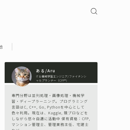
他
ある/Aru
IT＆機械学習エンジニア/ファイナンシ
ャルプランナー（CFP®)
専門分野は並列処理・画像処理・機械学
習・ディープラーニング。プログラミング
言語はC, C++, Go, Pythonを中心として
色々利用。現在は、Kaggle, 競プロなどを
しながら悠々自適に活動中 保有資格：CFP,
マンション管理士、管理業務主任、宅建士