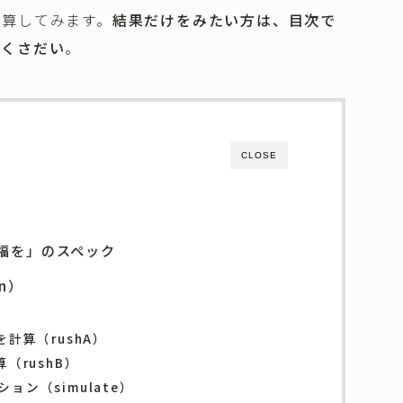
計算してみます。
結果だけをみたい方は、目次で
てくさだい
。
CLOSE
福を」のスペック
n）
計算（rushA）
（rushB）
ン（simulate）