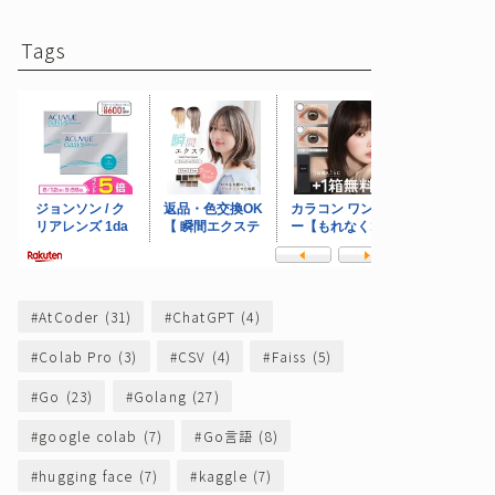
Tags
AtCoder
(31)
ChatGPT
(4)
Colab Pro
(3)
CSV
(4)
Faiss
(5)
Go
(23)
Golang
(27)
google colab
(7)
Go言語
(8)
hugging face
(7)
kaggle
(7)