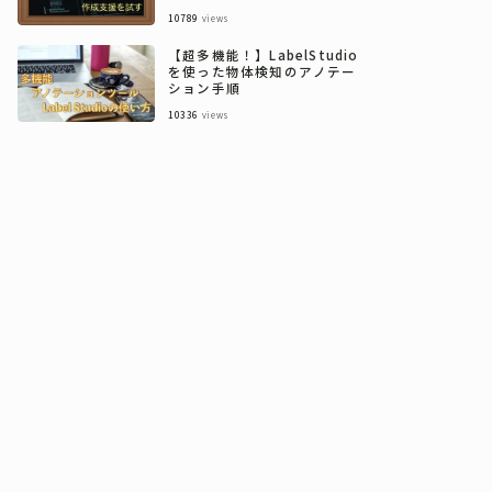
10789
views
【超多機能！】LabelStudio
を使った物体検知のアノテー
ション手順
10336
views